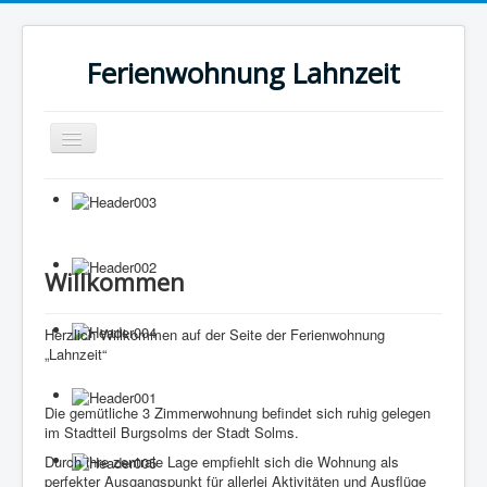
Ferienwohnung Lahnzeit
Navigation
an/aus
Home
Wohnung
Bilder
Willkommen
Preise
Herzlich Willkommen auf der Seite der Ferienwohnung
Rund ums Lahntal
„Lahnzeit“
Impressum / Kontakt
Die gemütliche 3 Zimmerwohnung befindet sich ruhig gelegen
im Stadtteil Burgsolms der Stadt Solms
.
Durch ihre zentrale Lage empfiehlt sich die Wohnung als
perfekter Ausgangspunkt für allerlei Aktivitäten und Ausflüge